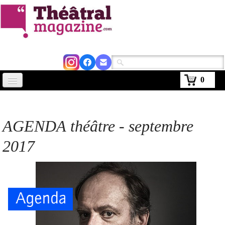
0
Accueil
Actus
AGENDA théâtre - septembre
Avignon 2026
2017
Critiques
Agenda
Kiosque
Abonnement
▼