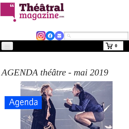
0
Accueil
Actus
AGENDA théâtre - mai
2019
Avignon 2026
Critiques
Agenda
Kiosque
Abonnement
▼