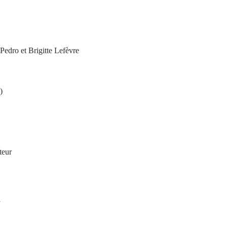
Pedro et Brigitte Lefèvre
)
teur
y