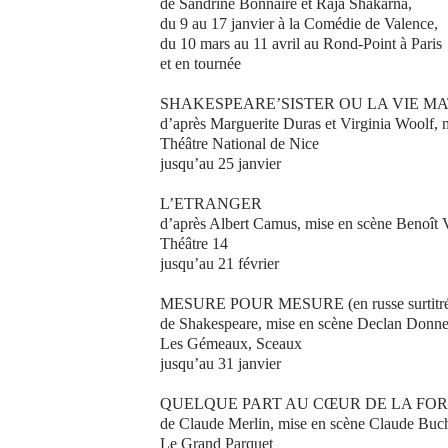
de Sandrine Bonnaire et Raja Shakarna,
du 9 au 17 janvier à la Comédie de Valence,
du 10 mars au 11 avril au Rond-Point à Paris
et en tournée
SHAKESPEARE’SISTER OU LA VIE M
d’après Marguerite Duras et Virginia Woolf, 
Théâtre National de Nice
jusqu’au 25 janvier
L’ETRANGER
d’après Albert Camus, mise en scène Benoît 
Théâtre 14
jusqu’au 21 février
MESURE POUR MESURE (en russe surtitr
de Shakespeare, mise en scène Declan Donne
Les Gémeaux, Sceaux
jusqu’au 31 janvier
QUELQUE PART AU CŒUR DE LA FORE
de Claude Merlin, mise en scène Claude Buc
Le Grand Parquet