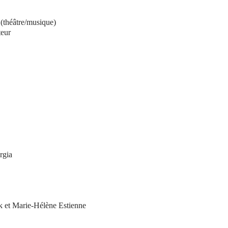
éâtre/musique)
teur
rgia
k et Marie-Hélène Estienne