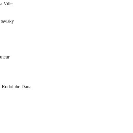
a Ville
Stavisky
auteur
ion Rodolphe Dana