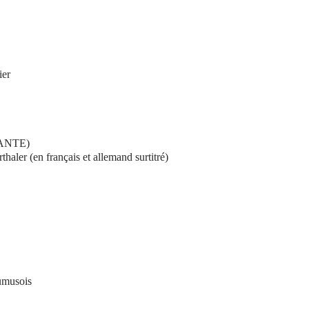
ier
ANTE)
aler (en français et allemand surtitré)
umusois