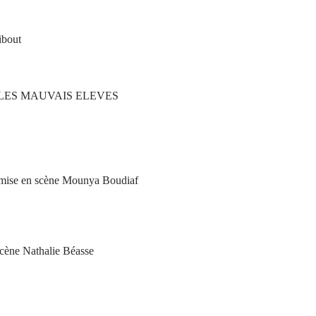
ibout
LES MAUVAIS ELEVES
, mise en scène Mounya Boudiaf
scène Nathalie Béasse