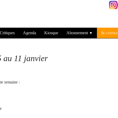
Critiques
Agenda
Kiosque
Abonnement
Se connec
▼
au 11 janvier
tte semaine :
e