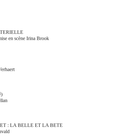
ATERIELLE
mise en scène Irina Brook
Verhaert
é)
llan
T : LA BELLE ET LA BETE
hvald