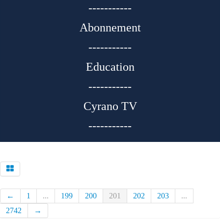
-----------
Abonnement
-----------
Education
-----------
Cyrano TV
-----------
←
1
...
199
200
201
202
203
...
2742
→